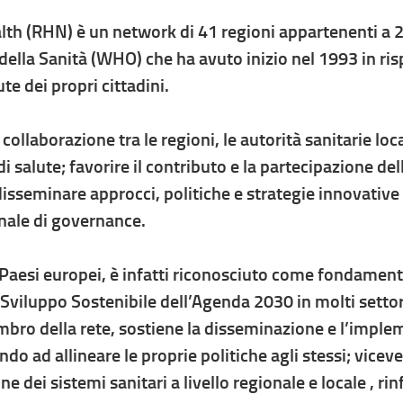
h (RHN) è un network di 41 regioni appartenenti a 28
lla Sanità (WHO) che ha avuto inizio nel 1993 in risp
te dei propri cittadini.
 collaborazione tra le regioni, le autorità sanitarie loca
i salute; favorire il contributo e la partecipazione dell
disseminare approcci, politiche e strategie innovative 
onale di governance.
rsi Paesi europei, è infatti riconosciuto come fondamen
viluppo Sostenibile dell’Agenda 2030 in molti settori 
ro della rete, sostiene la disseminazione e l’implem
ndo ad allineare le proprie politiche agli stessi; vicev
 dei sistemi sanitari a livello regionale e locale , ri