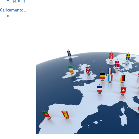
${title}
Caricamento...