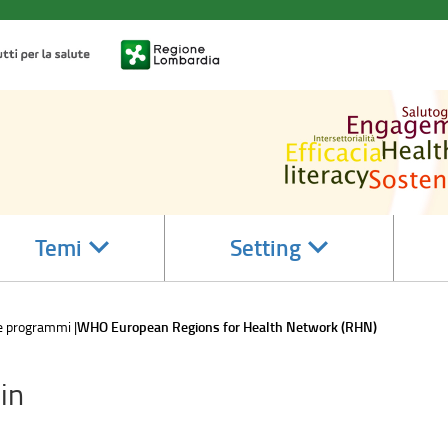
accedi
accedi
Temi
Setting
alle
alle
sotto
sotto
sezioni
sezioni
 e programmi
WHO European Regions for Health Network (RHN)
in