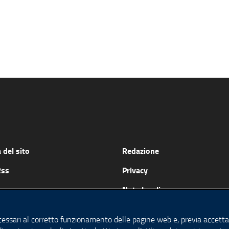
del sito
Redazione
Rss
Privacy
Note legali
Accessibilità
cessari al corretto funzionamento delle pagine web e, previa accettaz
Cookie policy