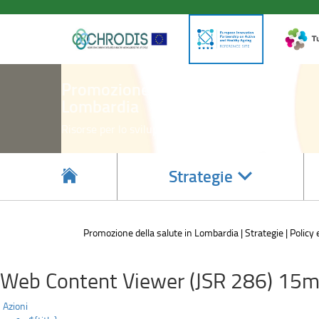
WHO
Salta
al
European
contenuto
principale
Regions
Promozione della salute in
for
Lombardia
Health
Risorse per lo sviluppo di politiche integrate
Network
(RHN)
accedi
Strategie
alle
sotto
sezioni
Promozione della salute in Lombardia
Strategie
Policy
Web Content Viewer (JSR 286) 15m
Azioni