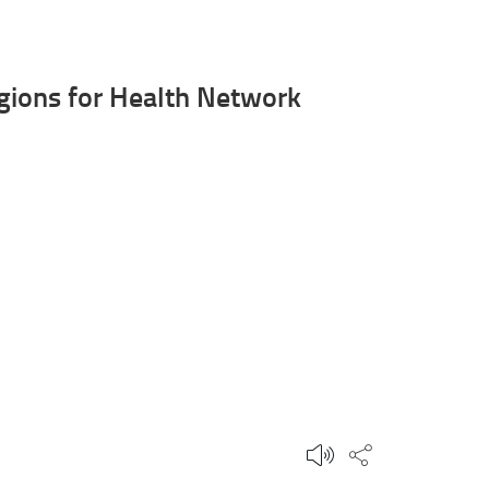
ions for Health Network
Condividi qu