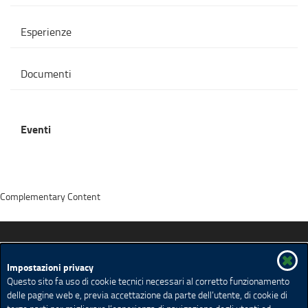
Esperienze
Documenti
Eventi
Complementary Content
Promozione della salute in Lombardia
Impostazioni privacy
Questo sito fa uso di cookie tecnici necessari al corretto funzionamento
delle pagine web e, previa accettazione da parte dell’utente, di cookie di
Strategie
Temi
Setting
Risorse
Eventi