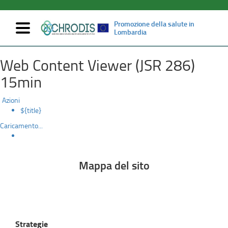
Promozione della salute in
Mostra/nascondi
Lombardia
navigazione
Mappa
Salta
Web Content Viewer (JSR 286)
al
del
contenuto
15min
principale
sito
Azioni
${title}
Caricamento...
Mappa del sito
Strategie