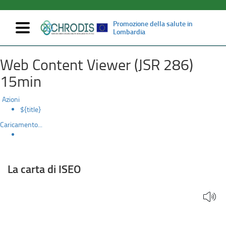
Promozione della salute in
Mostra/nascondi
Lombardia
navigazione
La
Salta
Web Content Viewer (JSR 286)
al
carta
contenuto
15min
principale
di
Azioni
ISEO
${title}
Caricamento...
La carta di ISEO