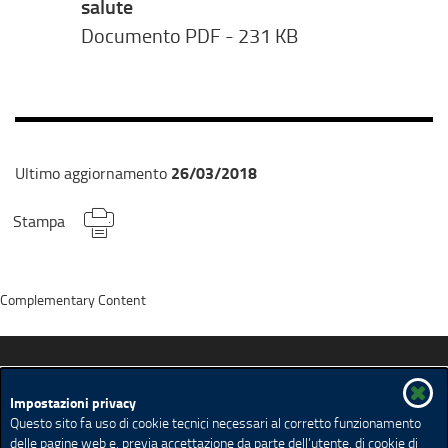
salute
Documento PDF
- 231 KB
26/03/2018
Ultimo aggiornamento
Stampa
Complementary Content
Promozione della salute in Lombardia
Impostazioni privacy
Questo sito fa uso di cookie tecnici necessari al corretto funzionamento
delle pagine web e, previa accettazione da parte dell’utente, di cookie di