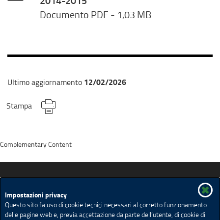
2014-2015
Documento PDF
- 1,03 MB
12/02/2026
Ultimo aggiornamento
Stampa
Complementary Content
Promozione della salute in Lombardia
Impostazioni privacy
Questo sito fa uso di cookie tecnici necessari al corretto funzionamento
delle pagine web e, previa accettazione da parte dell’utente, di cookie di