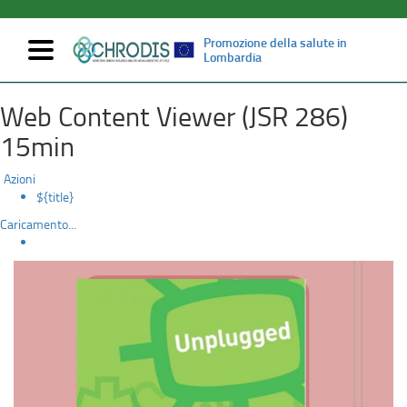
Promozione della salute in
Mostra/nascondi
Lombardia
navigazione
Unplugged
Salta
Web Content Viewer (JSR 286)
al
Lombardia
contenuto
15min
principale
-
Azioni
Report
${title}
Caricamento...
regionale