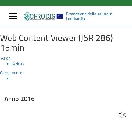
Promozione della salute in
Mostra/nascondi
Lombardia
navigazione
Anno
Salta
Web Content Viewer (JSR 286)
al
2016
contenuto
15min
principale
Azioni
${title}
Caricamento...
Anno 2016