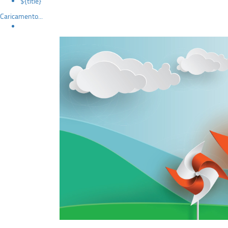
${title}
Caricamento...