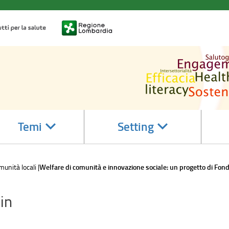
accedi
accedi
Temi
Setting
alle
alle
sotto
sotto
sezioni
sezioni
munità locali
Welfare di comunità e innovazione sociale: un progetto di Fon
in