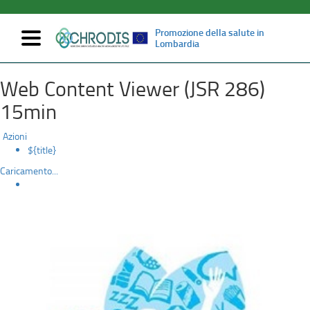
Promozione della salute in
Mostra/nascondi
Lombardia
navigazione
Sistema
Salta
Web Content Viewer (JSR 286)
al
di
contenuto
15min
principale
sorveglianza
Azioni
HBSC
${title}
Caricamento...