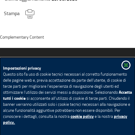
Stampa
Complementary Content
Promozione della salute in Lombardia
Impostazioni privacy
Questo sito fa uso di cookie tecnici necessari al corretto funzionamento
delle pagine web e, previa accettazione da parte dell’utente, di cookie di
Strategie
Temi
Setting
Risorse
Eventi
terze parti per migliorare l’esperienza di navigazione degli utenti ed
Accetta
ottimizzare l’utilizzo dei servizi messi a disposizione. Selezionando
Mappa del sito
Feed Rss
tutti i cookie
si acconsente all’utilizzo di cookie di terze parti. Chiudendo il
banner verranno utilizzati solo i cookie tecnici necessari alla navigazione e
Redazione
Privacy
Note legali
Accessibilità
alcune funzionalità aggiuntive potrebbero non essere disponibili. Per
Cookie policy
Impostazione Cookie
cookie policy
privacy
conoscere i dettagli, consulta la nostra
e la nostra
policy.