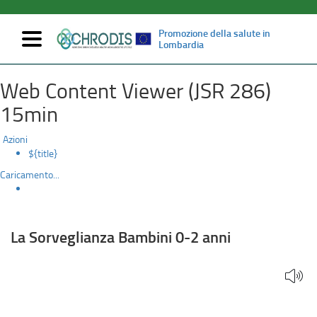
Promozione della salute in
Mostra/nascondi
Lombardia
navigazione
La
Salta
Web Content Viewer (JSR 286)
al
Sorveglianza
contenuto
15min
principale
Bambini
Azioni
0-
${title}
Caricamento...
2
anni
La Sorveglianza Bambini 0-2 anni